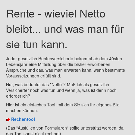
Rente - wieviel Netto
Krankenversicherung - Pflicht oder Freiwillig?
Existenzgründung
bleibt... und was man für
Brutto - Netto Rechner
sie tun kann.
Riester- Förderung berechnen
Vorsorge und Arbeitskraftsicherung
Jeder gesetzlich Rentenversicherte bekommt ab dem 40sten
Lebensjahr eine Mitteilung über die bisher erworbenen
Basisrente (Rüruprente)
Ansprüche und das, was man erwarten kann, wenn bestimmte
Voraussetzungen erfüllt sind.
Rente - wieviel Netto bleibt...
Nur, was bedeutet das "Netto"? Muß ich als gesetzlich
Versicherter noch was tun und wenn ja, was ist denn noch
Impressum
erforderlich?
Kontakt
Hier ist ein einfaches Tool, mit dem Sie sich Ihr eigenes Bild
machen können.
Partnerprogramme
Rechentool
(Das "Ausfüllen von Formularen" sollte unterstützt werden, da
das Tool sonst nicht rechnet)