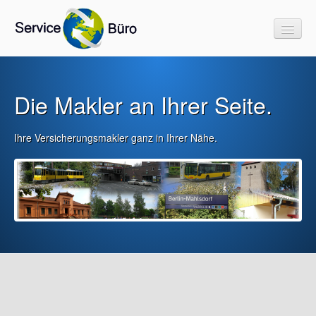
Die Makler an Ihrer Seite.
Start
rechnen & vergleichen
Ihre Versicherungsmakler ganz in Ihrer Nähe.
Link`s & Downloads
Informatives
Beiträge/Rechengrößen Sozialversicherung 2025
FAQ`s Berufsunfähigkeit
FAQ`s Pflegeversicherung
FAQ`s Haftpflicht
Versicherungen als Einkommenssteuerentlastung